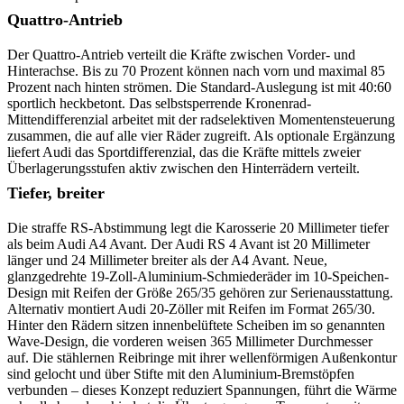
Quattro-Antrieb
Der Quattro-Antrieb verteilt die Kräfte zwischen Vorder- und
Hinterachse. Bis zu 70 Prozent können nach vorn und maximal 85
Prozent nach hinten strömen. Die Standard-Auslegung ist mit 40:60
sportlich heckbetont. Das selbstsperrende Kronenrad-
Mittendifferenzial arbeitet mit der radselektiven Momentensteuerung
zusammen, die auf alle vier Räder zugreift. Als optionale Ergänzung
liefert Audi das Sportdifferenzial, das die Kräfte mittels zweier
Überlagerungsstufen aktiv zwischen den Hinterrädern verteilt.
Tiefer, breiter
Die straffe RS-Abstimmung legt die Karosserie 20 Millimeter tiefer
als beim Audi A4 Avant. Der Audi RS 4 Avant ist 20 Millimeter
länger und 24 Millimeter breiter als der A4 Avant. Neue,
glanzgedrehte 19-Zoll-Aluminium-Schmiederäder im 10-Speichen-
Design mit Reifen der Größe 265/35 gehören zur Serienausstattung.
Alternativ montiert Audi 20-Zöller mit Reifen im Format 265/30.
Hinter den Rädern sitzen innenbelüftete Scheiben im so genannten
Wave-Design, die vorderen weisen 365 Millimeter Durchmesser
auf. Die stählernen Reibringe mit ihrer wellenförmigen Außenkontur
sind gelocht und über Stifte mit den Aluminium-Bremstöpfen
verbunden – dieses Konzept reduziert Spannungen, führt die Wärme