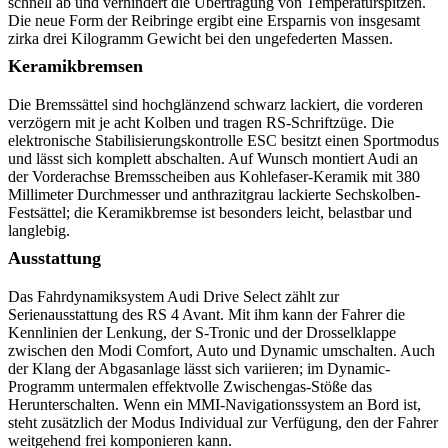
schnell ab und verhindert die Übertragung von Temperaturspitzen.
Die neue Form der Reibringe ergibt eine Ersparnis von insgesamt
zirka drei Kilogramm Gewicht bei den ungefederten Massen.
Keramikbremsen
Die Bremssättel sind hochglänzend schwarz lackiert, die vorderen
verzögern mit je acht Kolben und tragen RS-Schriftzüge. Die
elektronische Stabilisierungskontrolle ESC besitzt einen Sportmodus
und lässt sich komplett abschalten. Auf Wunsch montiert Audi an
der Vorderachse Bremsscheiben aus Kohlefaser-Keramik mit 380
Millimeter Durchmesser und anthrazitgrau lackierte Sechskolben-
Festsättel; die Keramikbremse ist besonders leicht, belastbar und
langlebig.
Ausstattung
Das Fahrdynamiksystem Audi Drive Select zählt zur
Serienausstattung des RS 4 Avant. Mit ihm kann der Fahrer die
Kennlinien der Lenkung, der S-Tronic und der Drosselklappe
zwischen den Modi Comfort, Auto und Dynamic umschalten. Auch
der Klang der Abgasanlage lässt sich variieren; im Dynamic-
Programm untermalen effektvolle Zwischengas-Stöße das
Herunterschalten. Wenn ein MMI-Navigationssystem an Bord ist,
steht zusätzlich der Modus Individual zur Verfügung, den der Fahrer
weitgehend frei komponieren kann.