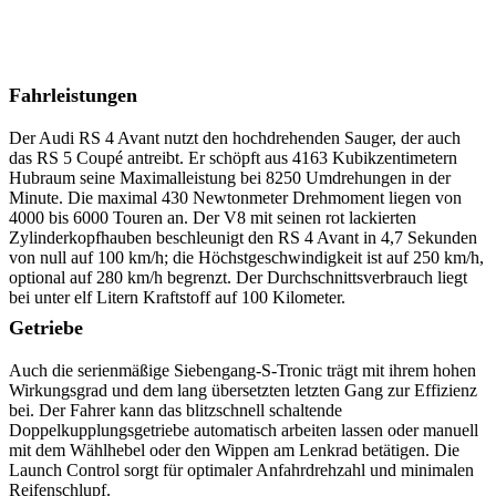
Fahrleistungen
Der Audi RS 4 Avant nutzt den hochdrehenden Sauger, der auch
das RS 5 Coupé antreibt. Er schöpft aus 4163 Kubikzentimetern
Hubraum seine Maximalleistung bei 8250 Umdrehungen in der
Minute. Die maximal 430 Newtonmeter Drehmoment liegen von
4000 bis 6000 Touren an. Der V8 mit seinen rot lackierten
Zylinderkopfhauben beschleunigt den RS 4 Avant in 4,7 Sekunden
von null auf 100 km/h; die Höchstgeschwindigkeit ist auf 250 km/h,
optional auf 280 km/h begrenzt. Der Durchschnittsverbrauch liegt
bei unter elf Litern Kraftstoff auf 100 Kilometer.
Getriebe
Auch die serienmäßige Siebengang-S-Tronic trägt mit ihrem hohen
Wirkungsgrad und dem lang übersetzten letzten Gang zur Effizienz
bei. Der Fahrer kann das blitzschnell schaltende
Doppelkupplungsgetriebe automatisch arbeiten lassen oder manuell
mit dem Wählhebel oder den Wippen am Lenkrad betätigen. Die
Launch Control sorgt für optimaler Anfahrdrehzahl und minimalen
Reifenschlupf.