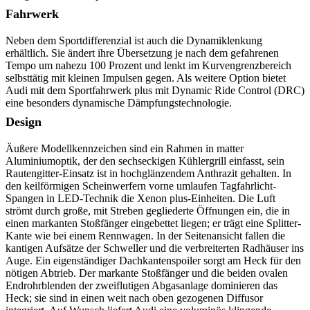
Fahrwerk
Neben dem Sportdifferenzial ist auch die Dynamiklenkung
erhältlich. Sie ändert ihre Übersetzung je nach dem gefahrenen
Tempo um nahezu 100 Prozent und lenkt im Kurvengrenzbereich
selbsttätig mit kleinen Impulsen gegen. Als weitere Option bietet
Audi mit dem Sportfahrwerk plus mit Dynamic Ride Control (DRC)
eine besonders dynamische Dämpfungstechnologie.
Design
Äußere Modellkennzeichen sind ein Rahmen in matter
Aluminiumoptik, der den sechseckigen Kühlergrill einfasst, sein
Rautengitter-Einsatz ist in hochglänzendem Anthrazit gehalten. In
den keilförmigen Scheinwerfern vorne umlaufen Tagfahrlicht-
Spangen in LED-Technik die Xenon plus-Einheiten. Die Luft
strömt durch große, mit Streben gegliederte Öffnungen ein, die in
einen markanten Stoßfänger eingebettet liegen; er trägt eine Splitter-
Kante wie bei einem Rennwagen. In der Seitenansicht fallen die
kantigen Aufsätze der Schweller und die verbreiterten Radhäuser ins
Auge. Ein eigenständiger Dachkantenspoiler sorgt am Heck für den
nötigen Abtrieb. Der markante Stoßfänger und die beiden ovalen
Endrohrblenden der zweiflutigen Abgasanlage dominieren das
Heck; sie sind in einen weit nach oben gezogenen Diffusor