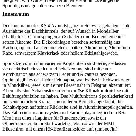
integriert. Auf Wunsch liefert Audi eine voluminös klingende
Sportabgas­anlage mit schwarzen Blenden.
Innenraum
Der Innenraum des RS 4 Avant ist ganz in Schwarz gehalten – mit
Ausnahme des Dachhimmels, der auf Wunsch in Mondsilber
erhältlich ist. Chromspangen an Schaltern und Bedienelementen
setzen Akzente. Die Dekoreinlagen bestehen serienmäßig aus
Karbon, optional aus gebürstetem, mattem Aluminium, Aluminium
Race, schwarzem Klavierlack oder hellem Edelstahlgewebe.
Sportsitze vorn mit integrierten Kopfstützen sind Serie; sie lassen
sich elektrisch einstellen und beheizen und sind mit einer
Kombination aus schwarzem Leder und Alcantara bezogen.
Optional gibt es das Leder Feinnappa, wahlweise in Schwarz oder
in Mondsilber, jeweils mit einer Biesennaht in Felsgrau akzentuiert.
Alternativ sind Schalensitze oder luxuriöse Klimakomfortsitze mit
Belüftungsfunktion zu haben. Das Multifunktions-Sportlederlenkrad
mit seinem dicken Kranz ist im unteren Bereich abgeflacht, die
Schaltwippen auf seiner Rückseite sind in Aluminiumoptik gehalten.
Das Fahrerinformationssystem mit Farbdisplay integriert ein RS-
Menü mit einem Laptimer für Rundenzeiten sowie ein
Ölthermometer; beim Start wartet es, ebenso wie der MMI-
Bildschirm, mit einem RS-Begrüßungslogo auf. (ampnet/jri)