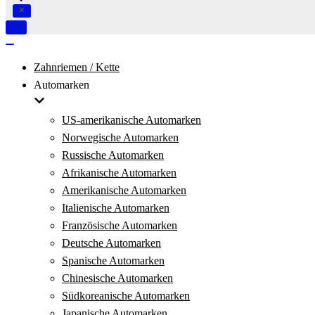
Navigation
umschalten
Navigation
umschalten
Zahnriemen / Kette
Automarken
US-amerikanische Automarken
Norwegische Automarken
Russische Automarken
Afrikanische Automarken
Amerikanische Automarken
Italienische Automarken
Französische Automarken
Deutsche Automarken
Spanische Automarken
Chinesische Automarken
Südkoreanische Automarken
Japanische Automarken