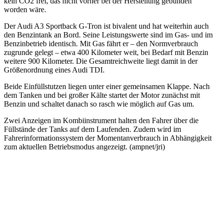
kein CO2 frei, das nicht vorher bei der Herstellung gebunden
worden wäre.
Der Audi A3 Sportback G-Tron ist bivalent und hat weiterhin auch
den Benzintank an Bord. Seine Leistungswerte sind im Gas- und im
Benzinbetrieb identisch. Mit Gas fährt er – den Normverbrauch
zugrunde gelegt – etwa 400 Kilometer weit, bei Bedarf mit Benzin
weitere 900 Kilometer. Die Gesamtreichweite liegt damit in der
Größenordnung eines Audi TDI.
Beide Einfüllstutzen liegen unter einer gemeinsamen Klappe. Nach
dem Tanken und bei großer Kälte startet der Motor zunächst mit
Benzin und schaltet danach so rasch wie möglich auf Gas um.
Zwei Anzeigen im Kombiinstrument halten den Fahrer über die
Füllstände der Tanks auf dem Laufenden. Zudem wird im
Fahrerinformationssystem der Momentanverbrauch in Abhängigkeit
zum aktuellen Betriebsmodus angezeigt. (ampnet/jri)