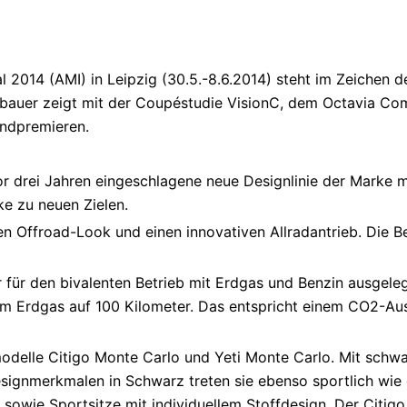
l 2014 (AMI) in Leipzig (30.5.-8.6.2014) steht im Zeichen d
bauer zeigt mit der Coupéstudie VisionC, dem Octavia Co
andpremieren.
vor drei Jahren eingeschlagene neue Designlinie der Marke 
ke zu neuen Zielen.
 Offroad-Look und einen innovativen Allradantrieb. Die B
 für den bivalenten Betrieb mit Erdgas und Benzin ausgeleg
 Erdgas auf 100 Kilometer. Das entspricht einem CO2-Aus
odelle Citigo Monte Carlo und Yeti Monte Carlo. Mit schwa
ignmerkmalen in Schwarz treten sie ebenso sportlich wie el
owie Sportsitze mit individuellem Stoffdesign. Der Citigo 