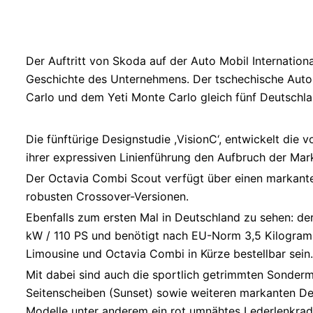
Der Auftritt von Skoda auf der Auto Mobil Internationa
Geschichte des Unternehmens. Der tschechische Auto
Carlo und dem Yeti Monte Carlo gleich fünf Deutschl
Die fünftürige Designstudie ,VisionC‘, entwickelt die 
ihrer expressiven Linienführung den Aufbruch der Mar
Der Octavia Combi Scout verfügt über einen markanten
robusten Crossover-Versionen.
Ebenfalls zum ersten Mal in Deutschland zu sehen: der
kW / 110 PS und benötigt nach EU-Norm 3,5 Kilogramm
Limousine und Octavia Combi in Kürze bestellbar sein.
Mit dabei sind auch die sportlich getrimmten Sonderm
Seitenscheiben (Sunset) sowie weiteren markanten Des
Modelle unter anderem ein rot umnähtes Lederlenkrad s