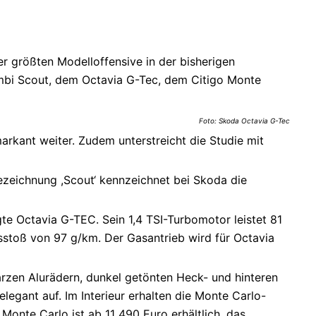
er größten Modelloffensive in der bisherigen
mbi Scout, dem Octavia G-Tec, dem Citigo Monte
Foto: Skoda Octavia G-Tec
markant weiter. Zudem unterstreicht die Studie mit
ezeichnung ,Scout‘ kennzeichnet bei Skoda die
te Octavia G-TEC. Sein 1,4 TSI-Turbomotor leistet 81
stoß von 97 g/km. Der Gasantrieb wird für Octavia
rzen Alurädern, dunkel getönten Heck- und hinteren
egant auf. Im Interieur erhalten die Monte Carlo-
Monte Carlo ist ab 11 490 Euro erhältlich, das