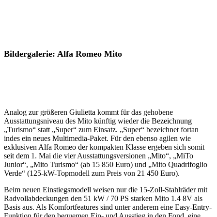
Bildergalerie: Alfa Romeo Mito
Analog zur größeren Giulietta kommt für das gehobene
Ausstattungsniveau des Mito künftig wieder die Bezeichnung
„Turismo“ statt „Super“ zum Einsatz. „Super“ bezeichnet fortan
indes ein neues Multimedia-Paket. Für den ebenso agilen wie
exklusiven Alfa Romeo der kompakten Klasse ergeben sich somit
seit dem 1. Mai die vier Ausstattungsversionen „Mito“, „MiTo
Junior“, „Mito Turismo“ (ab 15 850 Euro) und „Mito Quadrifoglio
Verde“ (125-kW-Topmodell zum Preis von 21 450 Euro).
Beim neuen Einstiegsmodell weisen nur die 15-Zoll-Stahlräder mit
Radvollabdeckungen den 51 kW / 70 PS starken Mito 1.4 8V als
Basis aus. Als Komfortfeatures sind unter anderem eine Easy-Entry-
Funktion für den bequemen Ein- und Ausstieg in den Fond, eine