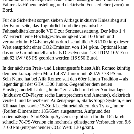
Fahrersitz-Höheneinstellung und elektrische Fensterheber (vorn) an
Bord.
Für die Sicherheit sorgen sieben Airbags inklusive Knieairbag auf
der Fahrerseite, das Tagfahrlicht und die dynamische
Fahrstabilitätskontrolle VDC zur Serienausstattung. Der Mito 1.4
8V erreicht eine Höchstgeschwindigkeit von 160 km/h und
verbraucht im EG-Fahrzyklus durchschnittlich 5,8 l/100 km; dieser
Wert entspricht einer CO2-Emission von 134 g/km. Optional kann
das neue Grundmodell auch als Dieselversion 1.3 JTDM 16V Eco
mit 62 kW / 85 PS geordert werden (16 950 Euro).
In der nächsten Preis- und Leistungsstufe bietet Alfa Romeo künftig
den neu konzipierten Mito 1.4 8V Junior mit 58 kW / 78 PS an.
Sein Name hat bei Alfa Romeo seit den 60er Jahren Tradition – als
legendär gilt der GTA 1300 Junior. Gegenüber dem neuen
Einstiegsmodell ist der „Junior“ zusätzlich mit einer Audioanlage
(inklusive CD-Player, sechs Lautsprechern und Antenne), elektrisch
verstell- und beheizbaren Außenspiegeln, Start&Stopp-System, einer
Klimaanlage sowie 15-Zoll-Leichtmetallrädern des Typs „Junior“
(Reifen-Dimension: 185/65er) ausgestattet. Aufgrund des
serienmäßigen Start&Stopp-Systems ergibt sich für die 165 km/h
schnelle 78-PS-Version ein nochmals günstigerer Verbrauch von 5,6
l/100 km (entsprechender CO2-Wert: 130 g/km).