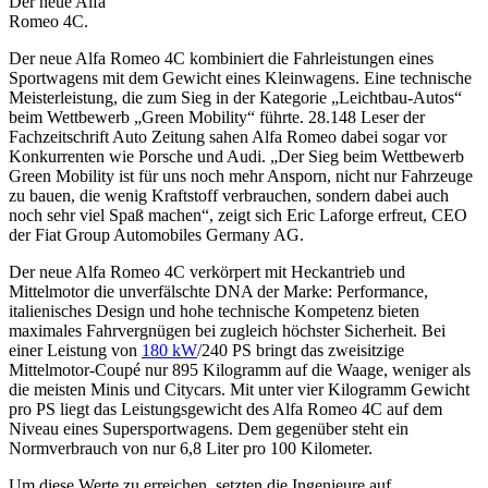
Der neue Alfa
Romeo 4C.
Der neue Alfa Romeo 4C kombiniert die Fahrleistungen eines
Sportwagens mit dem Gewicht eines Kleinwagens. Eine technische
Meisterleistung, die zum Sieg in der Kategorie „Leichtbau-Autos“
beim Wettbewerb „Green Mobility“ führte. 28.148 Leser der
Fachzeitschrift Auto Zeitung sahen Alfa Romeo dabei sogar vor
Konkurrenten wie Porsche und Audi. „Der Sieg beim Wettbewerb
Green Mobility ist für uns noch mehr Ansporn, nicht nur Fahrzeuge
zu bauen, die wenig Kraftstoff verbrauchen, sondern dabei auch
noch sehr viel Spaß machen“, zeigt sich Eric Laforge erfreut, CEO
der Fiat Group Automobiles Germany AG.
Der neue Alfa Romeo 4C verkörpert mit Heckantrieb und
Mittelmotor die unverfälschte DNA der Marke: Performance,
italienisches Design und hohe technische Kompetenz bieten
maximales Fahrvergnügen bei zugleich höchster Sicherheit. Bei
einer Leistung von
180 kW
/240 PS bringt das zweisitzige
Mittelmotor-Coupé nur 895 Kilogramm auf die Waage, weniger als
die meisten Minis und Citycars. Mit unter vier Kilogramm Gewicht
pro PS liegt das Leistungsgewicht des Alfa Romeo 4C auf dem
Niveau eines Supersportwagens. Dem gegenüber steht ein
Normverbrauch von nur 6,8 Liter pro 100 Kilometer.
Um diese Werte zu erreichen, setzten die Ingenieure auf