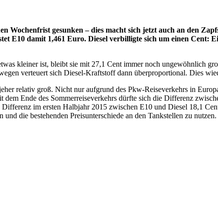
nen Wochenfrist gesunken – dies macht sich jetzt auch an den Zapf
et E10 damit 1,461 Euro. Diesel verbilligte sich um einen Cent: 
as kleiner ist, bleibt sie mit 27,1 Cent immer noch ungewöhnlich groß
wegen verteuert sich Diesel-Kraftstoff dann überproportional. Dies wi
jeher relativ groß. Nicht nur aufgrund des Pkw-Reiseverkehrs in Europ
. Mit dem Ende des Sommerreiseverkehrs dürfte sich die Differenz zwisch
e Differenz im ersten Halbjahr 2015 zwischen E10 und Diesel 18,1 Cen
 und die bestehenden Preisunterschiede an den Tankstellen zu nutzen