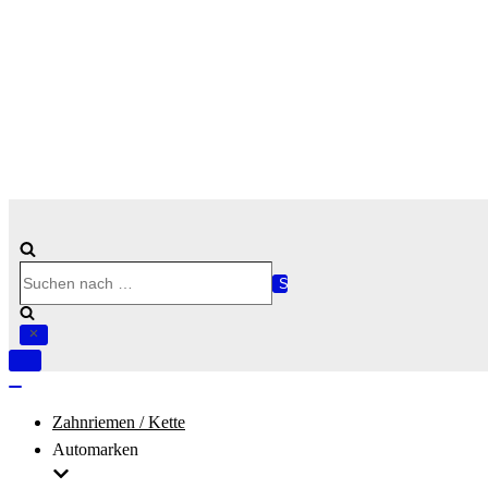
Suchen
nach …
Navigation
umschalten
Navigation
umschalten
Zahnriemen / Kette
Automarken