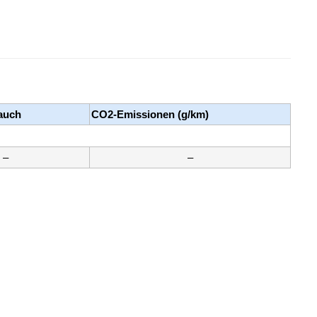
rauch
CO2-Emissionen (g/km)
–
–