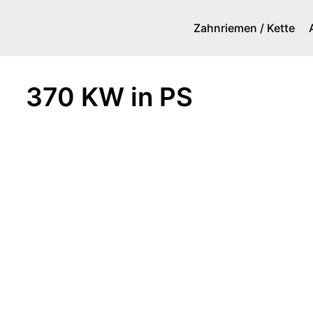
Zahnriemen / Kette
Zum
Inhalt
springen
370 KW in PS