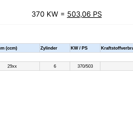
370 KW =
503,06 PS
m (ccm)
Zylinder
KW / PS
Kraftstoffverb
29xx
6
370/503