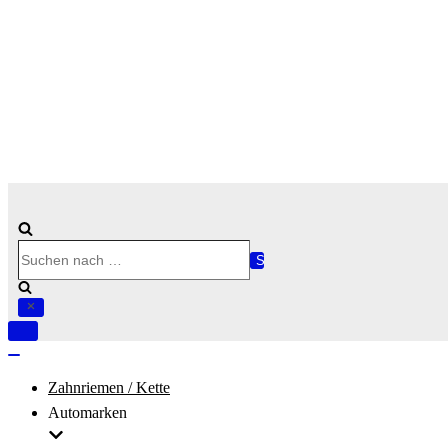
Suchen
nach …
Navigation
umschalten
Navigation
umschalten
Zahnriemen / Kette
Automarken