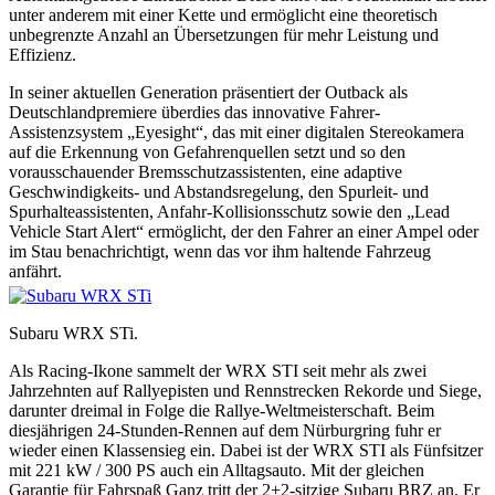
unter anderem mit einer Kette und ermöglicht eine theoretisch
unbegrenzte Anzahl an Übersetzungen für mehr Leistung und
Effizienz.
In seiner aktuellen Generation präsentiert der Outback als
Deutschlandpremiere überdies das innovative Fahrer-
Assistenzsystem „Eyesight“, das mit einer digitalen Stereokamera
auf die Erkennung von Gefahrenquellen setzt und so den
vorausschauender Bremsschutzassistenten, eine adaptive
Geschwindigkeits- und Abstandsregelung, den Spurleit- und
Spurhalteassistenten, Anfahr-Kollisionsschutz sowie den „Lead
Vehicle Start Alert“ ermöglicht, der den Fahrer an einer Ampel oder
im Stau benachrichtigt, wenn das vor ihm haltende Fahrzeug
anfährt.
Subaru WRX STi.
Als Racing-Ikone sammelt der WRX STI seit mehr als zwei
Jahrzehnten auf Rallyepisten und Rennstrecken Rekorde und Siege,
darunter dreimal in Folge die Rallye-Weltmeisterschaft. Beim
diesjährigen 24-Stunden-Rennen auf dem Nürburgring fuhr er
wieder einen Klassensieg ein. Dabei ist der WRX STI als Fünfsitzer
mit 221 kW / 300 PS auch ein Alltagsauto. Mit der gleichen
Garantie für Fahrspaß Ganz tritt der 2+2-sitzige Subaru BRZ an. Er