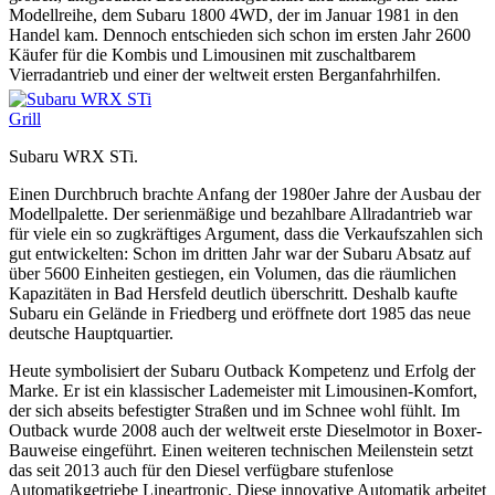
Modellreihe, dem Subaru 1800 4WD, der im Januar 1981 in den
Handel kam. Dennoch entschieden sich schon im ersten Jahr 2600
Käufer für die Kombis und Limousinen mit zuschaltbarem
Vierradantrieb und einer der weltweit ersten Berganfahrhilfen.
Subaru WRX STi.
Einen Durchbruch brachte Anfang der 1980er Jahre der Ausbau der
Modellpalette. Der serienmäßige und bezahlbare Allradantrieb war
für viele ein so zugkräftiges Argument, dass die Verkaufszahlen sich
gut entwickelten: Schon im dritten Jahr war der Subaru Absatz auf
über 5600 Einheiten gestiegen, ein Volumen, das die räumlichen
Kapazitäten in Bad Hersfeld deutlich überschritt. Deshalb kaufte
Subaru ein Gelände in Friedberg und eröffnete dort 1985 das neue
deutsche Hauptquartier.
Heute symbolisiert der Subaru Outback Kompetenz und Erfolg der
Marke. Er ist ein klassischer Lademeister mit Limousinen-Komfort,
der sich abseits befestigter Straßen und im Schnee wohl fühlt. Im
Outback wurde 2008 auch der weltweit erste Dieselmotor in Boxer-
Bauweise eingeführt. Einen weiteren technischen Meilenstein setzt
das seit 2013 auch für den Diesel verfügbare stufenlose
Automatikgetriebe Lineartronic. Diese innovative Automatik arbeitet