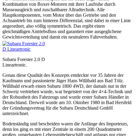
Kombination von Boxer-Motoren mit ihrer Laufruhe durch
Masseausgleich und zuschaltbarer Allradtechnik. Alle
Hauptkomponenten, vom Motor über das Getriebe und den
Achsantrieb bis zum hinteren Differenzial, sind dabei in einer Linie
angeordnet, also völlig symmetrisch. Das ergibt einen
gleichmäßigen Antriebsfluss und garantiert eine ausgeglichene
Gewichtsverteilung und damit ein neutraleres Fahrverhalten.
Subaru Forester 2.0 D
Lineartronic.
Genau diese Qualität des Konzepts entdeckte vor 35 Jahren der
Kaufmann und passionierte Jäger Hans Willibald aus Bad Tölz.
Willibald erwarb einen Subaru 1800 4WD, der damals nur in der
Schweiz vertrieben wurde, war begeistert von der 4×4-Technik und
der Robustheit des Fahrzeugs und wurde erster Subaru Händler in
Deutschland. Derweil wurde am 10. Oktober 1980 in Bad Hersfeld
der Gründungsvertrag für die Subaru Deutschland GmbH
unterzeichnet.
Bodenständig und bescheiden waren die Anfänge des Importeurs,
denn los ging es mit einer Zentrale in einem 200 Quadratmeter
großen, umgebauten Lebensmittelgeschäft und anfangs nur einer