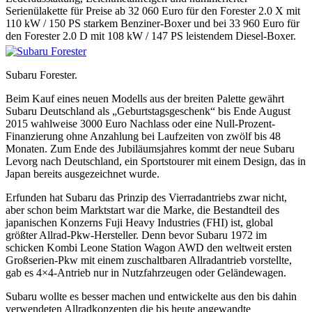
Serienülakette für Preise ab 32 060 Euro für den Forester 2.0 X mit
110 kW / 150 PS starkem Benziner-Boxer und bei 33 960 Euro für
den Forester 2.0 D mit 108 kW / 147 PS leistendem Diesel-Boxer.
Subaru Forester.
Beim Kauf eines neuen Modells aus der breiten Palette gewährt
Subaru Deutschland als „Geburtstagsgeschenk“ bis Ende August
2015 wahlweise 3000 Euro Nachlass oder eine Null-Prozent-
Finanzierung ohne Anzahlung bei Laufzeiten von zwölf bis 48
Monaten. Zum Ende des Jubiläumsjahres kommt der neue Subaru
Levorg nach Deutschland, ein Sportstourer mit einem Design, das in
Japan bereits ausgezeichnet wurde.
Erfunden hat Subaru das Prinzip des Vierradantriebs zwar nicht,
aber schon beim Marktstart war die Marke, die Bestandteil des
japanischen Konzerns Fuji Heavy Industries (FHI) ist, global
größter Allrad-Pkw-Hersteller. Denn bevor Subaru 1972 im
schicken Kombi Leone Station Wagon AWD den weltweit ersten
Großserien-Pkw mit einem zuschaltbaren Allradantrieb vorstellte,
gab es 4×4-Antrieb nur in Nutzfahrzeugen oder Geländewagen.
Subaru wollte es besser machen und entwickelte aus den bis dahin
verwendeten Allradkonzepten die bis heute angewandte