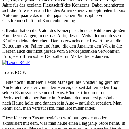
Jahre für das geplante Flaggschiff des Konzerns. Dabei orientierten
sich die Entwickler am Bild des Amerikaners vom optimalen Luxus-
Auto und paarte das mit der japanischen Philosophie von
Gastfreundschaft und Kundenbetreuung.
Offenbar hatten die Väter des Konzepts dabei das Bild einer großen
Familie vor Augen, in der das Auto, dessen Verkäufer und dessen
Käufer miteinander leben. Daraus erwuchs eine Erwartung an die
Betreuung von Fahrer und Auto, die den Japanern den Weg in die
Herzen auch der nicht gerade vom Servicegedanken verwöhnten
Europäer öffnen sollte. Der sollte mit Markentreue danken.
Lexus RC-F.
Heute noch illustrieren Lexus-Manager ihre Vorstellung gern mit
Anekdoten wie der vom alten Herren, der seit Jahren jeden Tag
seinen Espresso bei seinem Lexus-Händler trinkt oder der
Pechvogel mit einer Panne im Ausland, den man erst persönlich
nach Hause holte und danach sein Auto – natürlich repariert. Man
kennt sich, man vertraut sich, man lebt miteinander.
Diese Idee vom Zusammenleben wird nun gerade wieder
aktualisiert mit dem, was man heute einen Flaggship-Store nennt. In
den neuen der Marke Lexus wird es wieder um japanische Design