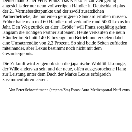
Deutschland-Chef Ferry Franz. Das Risiko ist zur Zeit gering
angesichts der nur neun vollwertigen Händler in Deutschland plus
der 21 Vertriebsstützpunkte und der zwölf zusätzlichen
Partnerbetriebe, die nur einen geringeren Standard erfüllen müssen.
Früher hatte man mal 60 Händler und verkaufte rund 5000 Lexus im
Jahr. Den Weg zurück zu alter „Größe“ will Franz sorgfältig gehen,
langsam die richtigen Partner aufbauen. Heute verkaufen die neun
Händler im Schnitt 140 Fahrzeuge pro Betrieb und erzielen dabei
eine Umsatzrendite von 2,2 Prozent. So sind beide Seiten zufrieden
miteinander, aber Lexus bestimmt noch nicht mit dem
Gesamtergebnis.
Die Zukunft wird zeigen ob sich die japanische Wohlfühl-Lounge,
der Wille anders zu sein und der neue, offen ausgesprochene Hang
zur Leistung unter dem Dach der Marke Lexus erfolgreich
zusammenführen lassen.
Von Peter Schwerdtmann (ampnet/Sm) Fotos: Auto-Medienportal.Net/Lexus