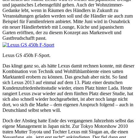
und japanisches Lebensgefühl gehen. Auch der Wohnzimmer-
Gedanke lebt, wenn in Räumen des Händlers in Zukunft zu
Veranstaltungen geladen werden soll und die Händler sie auch zum
Beispiel für Familienfeiern anbietet. Mitte Juni wird in Osnabrück
ein neuer Händlerbetrieb mit Lounge, Küche und japanischem
Garten eröffnen, der zu diesem Konzept aus Markenwelt und
Gastfreudschafft passt.
Lexus GS 450h F-Sport.
Das klingt ganz so, als hätte Lexus damit rechnen konnte, mit dieser
Kombination von Technik und Wohlfühlambiente einen satten
Marktanteil erobern zu können. Das geschah aber nicht. So fand
sich Lexus 2013 auf einmal auf dem 13. Platz einer deutschen
Kundenzufriedenheitsstudie wieder, einen Platz hinter Lada. Heute
rangiert Lexus zwar wieder auf dem fünften Platz dieser Studie, hat
sich also schnell wieder hochgearbeitet, ist aber noch lange nicht
dort, wo sich die Marke – dem eigenen Anspruch folgend – auch in
Deutschland selbst sehen will.
Doch der Abstieg hatte Ende des vergangenen Jahrzehnts selbst das
eigene Management in Japan nicht. Zur Tokyo Motorshow 2010
traten Mutter Toyota und Tochter Lexus mit Slogan an, die einen
Neuanfang, ein „jetzt erst recht“ ankündigten. Der fiel dann erst