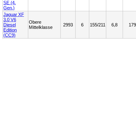
SE (4.
Gen.)
Jaguar XF
3.0 V6
Obere
Diesel
2993
6
155/211
6,8
179
Mittelklasse
Edition
(CC9)