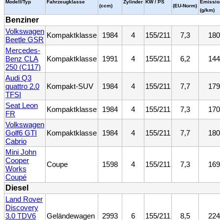
Modell/Typ
Fahrzeugklasse
Zylinder
KW / PS
Emissio
(ccm)
(EU-Norm)
(g/km)
Benziner
Volkswagen
Kompaktklasse
1984
4
155/211
7,3
180
Beetle GSR
Mercedes-
Benz CLA
Kompaktklasse
1991
4
155/211
6,2
144
250 (C117)
Audi Q3
quattro 2.0
Kompakt-SUV
1984
4
155/211
7,7
179
TFSI
Seat Leon
Kompaktklasse
1984
4
155/211
7,3
170
FR
Volkswagen
Golf6 GTI
Kompaktklasse
1984
4
155/211
7,7
180
Cabrio
Mini John
Cooper
Coupe
1598
4
155/211
7,3
169
Works
Coupé
Diesel
Land Rover
Discovery
3.0 TDV6
Geländewagen
2993
6
155/211
8,5
224