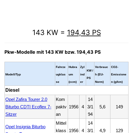
143 KW =
194,43 PS
Pkw-Modelle mit 143 KW bzw. 194,43 PS
Fahrze
Hubra
Zyl
Verbrauc
CO2-
KW /
Modell/Typ
ugklas
um
ind
h (EU-
Emissione
PS
se
(ccm)
er
Norm)
n (g/km)
Diesel
Opel Zafira Tourer 2.0
Kom
14
Biturbo CDTI Ecoflex 7-
paktv
1956
4
3/1
5,6
149
Sitzer
an
94
Mittel
14
Opel Insignia Biturbo
klass
1956
4
3/1
4,9
129