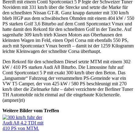
Bereift mit einem Conti Sportcontact 5 P fegte der Schweizer Tuner
Novidem mit 331 km/h über die Strecke und setzte die Marke für
den schnellsten Nissan GT-R. Ganz knapp darunter mit 330 km/h
blieb HGP aus dem schwäbischen Ohmden mit einem 404 kW / 550
PS starken Golf 3,6 Biturbo auf dem Conti Sportcontact Vmax und
hatte damit den Rekord für den schnellsten Golf in der Tasche. Auf
sagenhafte 309 km/h trieb Klasen Motors aus Oberhausen den
kleinsten Wagen im Feld, einen Opel Corsa mit ebenfalls 550 PS,
auch mit Sportcontact Vmax bereift – damit ist der 1259 Kilogramm
leichte Kleinwagen der schnellste Corsa überhaupt.
Den Rekord für den schnellsten Diesel setzte MTM mit einem 302
kW / 410 PS starken Audi A8 Biturbo. Die Limousine fuhr auf
Conti Sportcontact 5 P mit exakt 300 km/h über den Beton. Das
„langsamste“ Fahrzeug der versammelten PS-Gemeinde war ein
VW T5 Camper, der von 425 kW / 580 PS beschleunigt mit 270
km/h über die Zielmarke fuhr – dabei verzichtete der Berliner Tuner
TH Automobile nicht einmal auf die eingebaute Küchenzeile.
(ampnet/jri)
Weitere Bilder vom Treffen