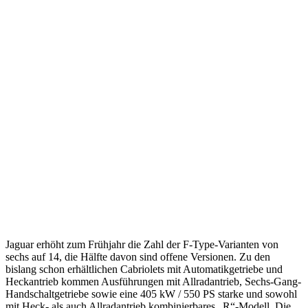
Jaguar erhöht zum Frühjahr die Zahl der F-Type-Varianten von
sechs auf 14, die Hälfte davon sind offene Versionen. Zu den
bislang schon erhältlichen Cabriolets mit Automatikgetriebe und
Heckantrieb kommen Ausführungen mit Allradantrieb, Sechs-Gang-
Handschaltgetriebe sowie eine 405 kW / 550 PS starke und sowohl
mit Heck- als auch Allradantrieb kombinierbares „R“-Modell. Die