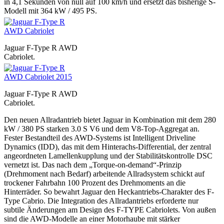
in 4,1 Sekunden von null auf 100 km/h und ersetzt das bisherige S-
Modell mit 364 kW / 495 PS.
Jaguar F-Type R AWD
Cabriolet.
Jaguar F-Type R AWD
Cabriolet.
Den neuen Allradantrieb bietet Jaguar in Kombination mit dem 280
kW / 380 PS starken 3.0 S V6 und dem V8-Top-Aggregat an.
Fester Bestandteil des AWD-Systems ist Intelligent Driveline
Dynamics (IDD), das mit dem Hinterachs-Differential, der zentral
angeordneten Lamellenkupplung und der Stabilitätskontrolle DSC
vernetzt ist. Das nach dem „Torque-on-demand“-Prinzip
(Drehmoment nach Bedarf) arbeitende Allradsystem schickt auf
trockener Fahrbahn 100 Prozent des Drehmoments an die
Hinterräder. So bewahrt Jaguar den Heckantriebs-Charakter des F-
Type Cabrio. Die Integration des Allradantriebs erforderte nur
subtile Änderungen am Design des F-TYPE Cabriolets. Von außen
sind die AWD-Modelle an einer Motorhaube mit stärker