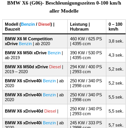
BMW X6 (G06)- Beschleunigungszeiten 0-100 km/h
aller Modelle
Modell (
Benzin
/
Diesel
)
|
Leistung
|
0 – 100
Bauzeit
Hubraum
km/h
BMW X6 M Competition
460 KW / 625 PS
3,8 sek.
xDrive
Benzin
|
ab 2020
|
4395 ccm
BMW X6 M50i xDrive
Benzin
|
390 KW / 530 PS
4,3 sek.
ab 2019
|
4395 ccm
BMW X6 M50d xDrive
Diesel
|
294 KW / 400 PS
5,2 sek.
2019 – 2020
|
2993 ccm
BMW X6 sDrive40i
Benzin
|
ab
250 KW / 340 PS
5,2 sek.
2020
|
2998 ccm
BMW X6 xDrive40i
Benzin
|
ab
250 KW / 340 PS
5,5 sek.
2020
|
2998 ccm
250 KW / 340 PS
BMW X6 xDrive40d
Diesel
|
5,5 sek.
|
2993 ccm
BMW X6 xDrive40i
Benzin
|
ab
245 KW / 333 PS
5,7 sek.
2020
|
2998 ccm