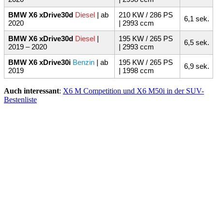
BMW X6 xDrive30d
Diesel
|
ab
210 KW / 286 PS
6,1 sek.
2020
|
2993 ccm
BMW X6 xDrive30d
Diesel
|
195 KW / 265 PS
6,5 sek.
2019 – 2020
|
2993 ccm
BMW X6 xDrive30i
Benzin
|
ab
195 KW / 265 PS
6,9 sek.
2019
|
1998 ccm
Auch interessant
:
X6 M Competition und X6 M50i in der SUV-
Bestenliste