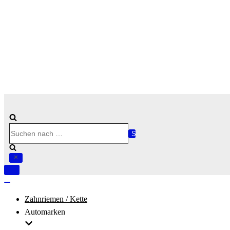
Suchen
nach …
Navigation
umschalten
Navigation
umschalten
Zahnriemen / Kette
Automarken