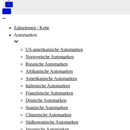
Navigation
umschalten
Navigation
umschalten
Zahnriemen / Kette
Automarken
US-amerikanische Automarken
Norwegische Automarken
Russische Automarken
Afrikanische Automarken
Amerikanische Automarken
Italienische Automarken
Französische Automarken
Deutsche Automarken
Spanische Automarken
Chinesische Automarken
Südkoreanische Automarken
Japanische Automarken