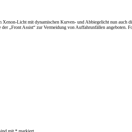
dem Xenon-Licht mit dynamischen Kurven- und Abbiegelicht nun auch d
e der „Front Assist“ zur Vermeidung von Auffahrunfällen angeboten. 
sind mit
*
markiert