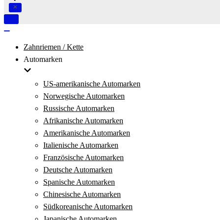
Navigation
umschalten
Navigation
umschalten
Zahnriemen / Kette
Automarken
US-amerikanische Automarken
Norwegische Automarken
Russische Automarken
Afrikanische Automarken
Amerikanische Automarken
Italienische Automarken
Französische Automarken
Deutsche Automarken
Spanische Automarken
Chinesische Automarken
Südkoreanische Automarken
Japanische Automarken