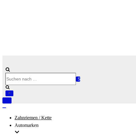
Suchen
nach …
Navigation
umschalten
Navigation
umschalten
Zahnriemen / Kette
Automarken