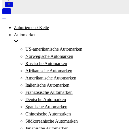
Navigation
umschalten
Navigation
umschalten
Zahnriemen / Kette
Automarken
US-amerikanische Automarken
Norwegische Automarken
Russische Automarken
Afrikanische Automarken
Amerikanische Automarken
Italienische Automarken
Französische Automarken
Deutsche Automarken
Spanische Automarken
Chinesische Automarken
Südkoreanische Automarken
Japanische Automarken