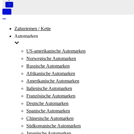
Navigation
umschalten
Navigation
umschalten
Zahnriemen / Kette
Automarken
US-amerikanische Automarken
Norwegische Automarken
Russische Automarken
Afrikanische Automarken
Amerikanische Automarken
Italienische Automarken
Französische Automarken
Deutsche Automarken
Spanische Automarken
Chinesische Automarken
Südkoreanische Automarken
Japanische Automarken