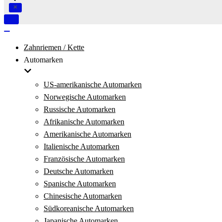
Navigation
umschalten
Navigation
umschalten
Zahnriemen / Kette
Automarken
US-amerikanische Automarken
Norwegische Automarken
Russische Automarken
Afrikanische Automarken
Amerikanische Automarken
Italienische Automarken
Französische Automarken
Deutsche Automarken
Spanische Automarken
Chinesische Automarken
Südkoreanische Automarken
Japanische Automarken