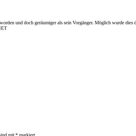
eworden und doch geräumiger als sein Vorgänger. Möglich wurde dies d
.NET
sind mit
*
markiert