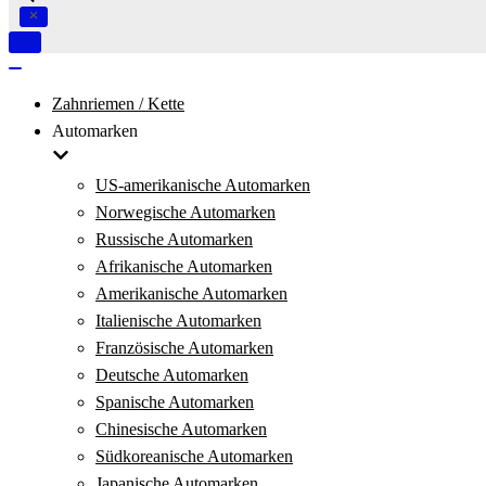
Navigation
umschalten
Navigation
umschalten
Zahnriemen / Kette
Automarken
US-amerikanische Automarken
Norwegische Automarken
Russische Automarken
Afrikanische Automarken
Amerikanische Automarken
Italienische Automarken
Französische Automarken
Deutsche Automarken
Spanische Automarken
Chinesische Automarken
Südkoreanische Automarken
Japanische Automarken