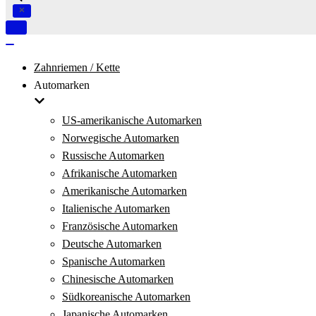
Navigation
umschalten
Navigation
umschalten
Zahnriemen / Kette
Automarken
US-amerikanische Automarken
Norwegische Automarken
Russische Automarken
Afrikanische Automarken
Amerikanische Automarken
Italienische Automarken
Französische Automarken
Deutsche Automarken
Spanische Automarken
Chinesische Automarken
Südkoreanische Automarken
Japanische Automarken