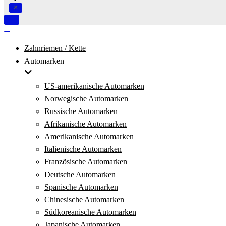
Navigation
umschalten
Navigation
umschalten
Zahnriemen / Kette
Automarken
US-amerikanische Automarken
Norwegische Automarken
Russische Automarken
Afrikanische Automarken
Amerikanische Automarken
Italienische Automarken
Französische Automarken
Deutsche Automarken
Spanische Automarken
Chinesische Automarken
Südkoreanische Automarken
Japanische Automarken