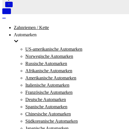
Navigation
umschalten
Navigation
umschalten
Zahnriemen / Kette
Automarken
US-amerikanische Automarken
Norwegische Automarken
Russische Automarken
Afrikanische Automarken
Amerikanische Automarken
Italienische Automarken
Französische Automarken
Deutsche Automarken
Spanische Automarken
Chinesische Automarken
Südkoreanische Automarken
Japanische Automarken