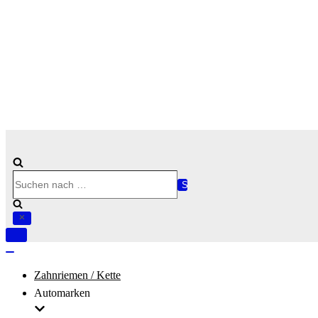
Suchen
nach …
Navigation
umschalten
Navigation
umschalten
Zahnriemen / Kette
Automarken