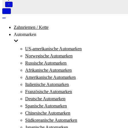
Navigation
umschalten
Navigation
umschalten
Zahnriemen / Kette
Automarken
US-amerikanische Automarken
Norwegische Automarken
Russische Automarken
Afrikanische Automarken
Amerikanische Automarken
Italienische Automarken
Französische Automarken
Deutsche Automarken
Spanische Automarken
Chinesische Automarken
Südkoreanische Automarken
Japanische Automarken