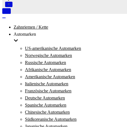
Navigation
umschalten
Navigation
umschalten
Zahnriemen / Kette
Automarken
US-amerikanische Automarken
Norwegische Automarken
Russische Automarken
Afrikanische Automarken
Amerikanische Automarken
Italienische Automarken
Französische Automarken
Deutsche Automarken
Spanische Automarken
Chinesische Automarken
Südkoreanische Automarken
Japanische Automarken