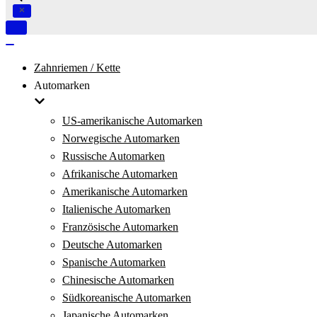
Navigation
umschalten
Navigation
umschalten
Zahnriemen / Kette
Automarken
US-amerikanische Automarken
Norwegische Automarken
Russische Automarken
Afrikanische Automarken
Amerikanische Automarken
Italienische Automarken
Französische Automarken
Deutsche Automarken
Spanische Automarken
Chinesische Automarken
Südkoreanische Automarken
Japanische Automarken