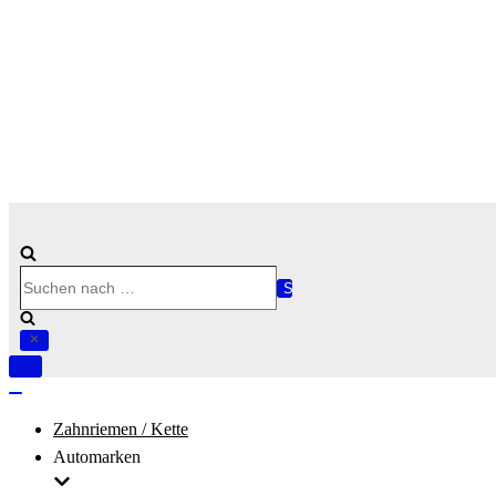
Suchen
nach …
Navigation
umschalten
Navigation
umschalten
Zahnriemen / Kette
Automarken