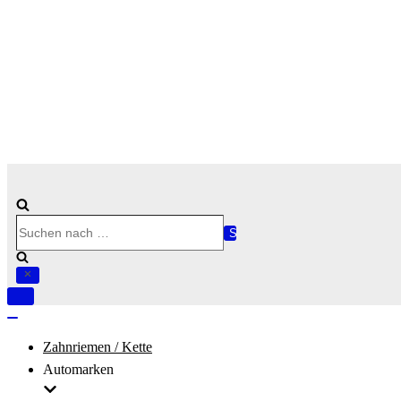
Suchen
nach …
Navigation
umschalten
Navigation
umschalten
Zahnriemen / Kette
Automarken