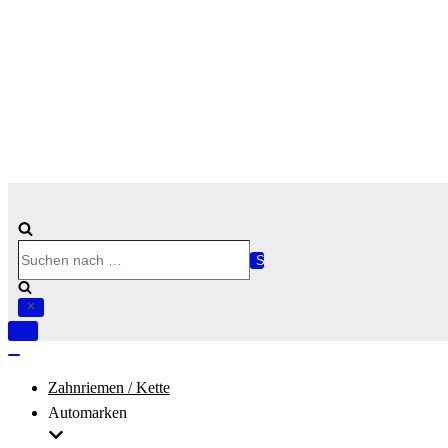
Suchen
nach …
Navigation
umschalten
Navigation
umschalten
Zahnriemen / Kette
Automarken