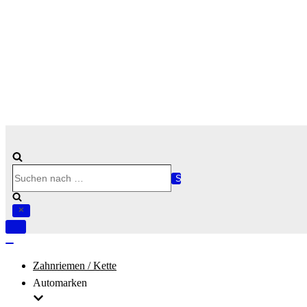
Suchen
nach …
Navigation
umschalten
Navigation
umschalten
Zahnriemen / Kette
Automarken