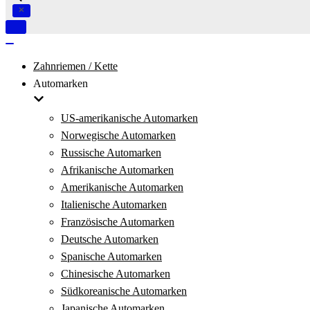
Navigation
umschalten
Navigation
umschalten
Zahnriemen / Kette
Automarken
US-amerikanische Automarken
Norwegische Automarken
Russische Automarken
Afrikanische Automarken
Amerikanische Automarken
Italienische Automarken
Französische Automarken
Deutsche Automarken
Spanische Automarken
Chinesische Automarken
Südkoreanische Automarken
Japanische Automarken