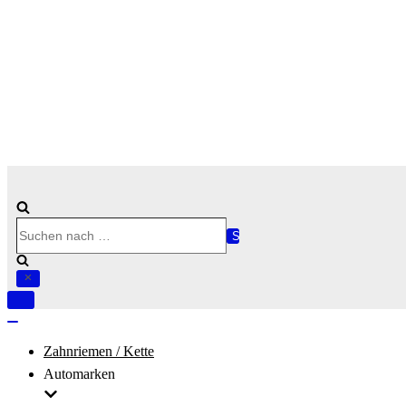
Suchen
nach …
Navigation
umschalten
Navigation
umschalten
Zahnriemen / Kette
Automarken