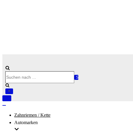
Suchen
nach …
Navigation
umschalten
Navigation
umschalten
Zahnriemen / Kette
Automarken