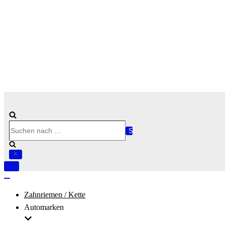
Suchen
nach …
Navigation
umschalten
Navigation
umschalten
Zahnriemen / Kette
Automarken