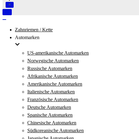
Navigation
umschalten
Navigation
umschalten
Zahnriemen / Kette
Automarken
US-amerikanische Automarken
Norwegische Automarken
Russische Automarken
Afrikanische Automarken
Amerikanische Automarken
Italienische Automarken
Französische Automarken
Deutsche Automarken
Spanische Automarken
Chinesische Automarken
Südkoreanische Automarken
Japanische Automarken