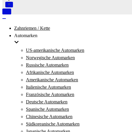
Navigation
umschalten
Navigation
umschalten
Zahnriemen / Kette
Automarken
US-amerikanische Automarken
Norwegische Automarken
Russische Automarken
Afrikanische Automarken
Amerikanische Automarken
Italienische Automarken
Französische Automarken
Deutsche Automarken
Spanische Automarken
Chinesische Automarken
Südkoreanische Automarken
Japanische Automarken