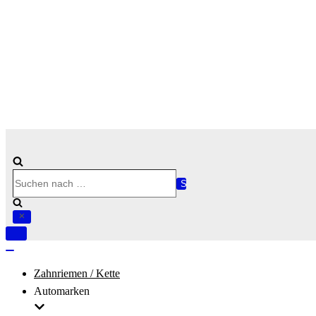
Suchen
nach …
Navigation
umschalten
Navigation
umschalten
Zahnriemen / Kette
Automarken