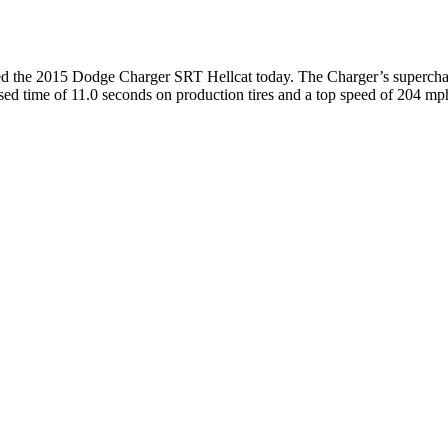
ed the 2015 Dodge Charger SRT Hellcat today. The Charger’s superch
psed time of 11.0 seconds on production tires and a top speed of 204 m