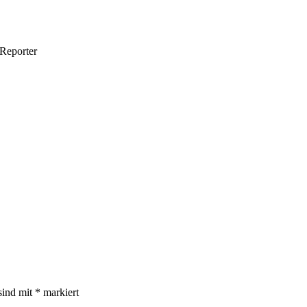
oReporter
sind mit
*
markiert