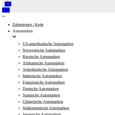
Navigation
umschalten
Navigation
umschalten
Zahnriemen / Kette
Automarken
US-amerikanische Automarken
Norwegische Automarken
Russische Automarken
Afrikanische Automarken
Amerikanische Automarken
Italienische Automarken
Französische Automarken
Deutsche Automarken
Spanische Automarken
Chinesische Automarken
Südkoreanische Automarken
Japanische Automarken