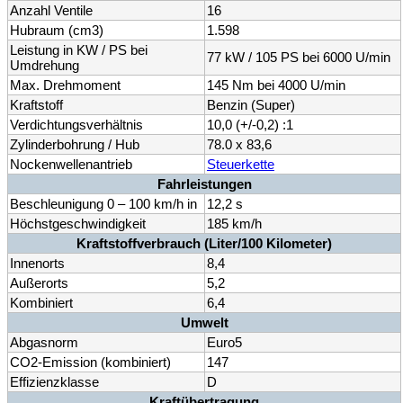
Anzahl Ventile
16
Hubraum (cm3)
1.598
Leistung in KW / PS bei
77 kW / 105 PS bei 6000 U/min
Umdrehung
Max. Drehmoment
145 Nm bei 4000 U/min
Kraftstoff
Benzin (Super)
Verdichtungsverhältnis
10,0 (+/-0,2) :1
Zylinderbohrung / Hub
78.0 x 83,6
Nockenwellenantrieb
Steuerkette
Fahrleistungen
Beschleunigung 0 – 100 km/h in
12,2 s
Höchstgeschwindigkeit
185 km/h
Kraftstoffverbrauch (Liter/100 Kilometer)
Innenorts
8,4
Außerorts
5,2
Kombiniert
6,4
Umwelt
Abgasnorm
Euro5
CO2-Emission (kombiniert)
147
Effizienzklasse
D
Kraftübertragung