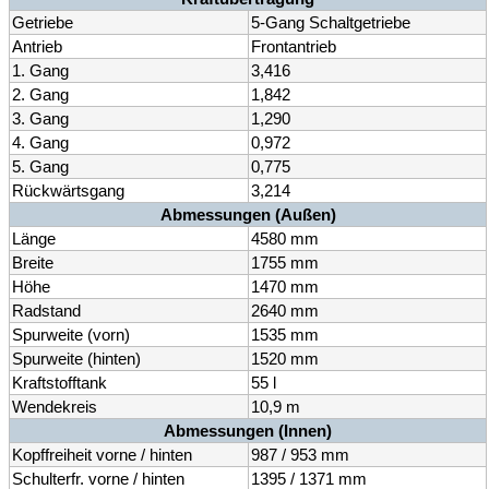
Getriebe
5-Gang Schaltgetriebe
Antrieb
Frontantrieb
1. Gang
3,416
2. Gang
1,842
3. Gang
1,290
4. Gang
0,972
5. Gang
0,775
Rückwärtsgang
3,214
Abmessungen (Außen)
Länge
4580 mm
Breite
1755 mm
Höhe
1470 mm
Radstand
2640 mm
Spurweite (vorn)
1535 mm
Spurweite (hinten)
1520 mm
Kraftstofftank
55 l
Wendekreis
10,9 m
Abmessungen (Innen)
Kopffreiheit vorne / hinten
987 / 953 mm
Schulterfr. vorne / hinten
1395 / 1371 mm