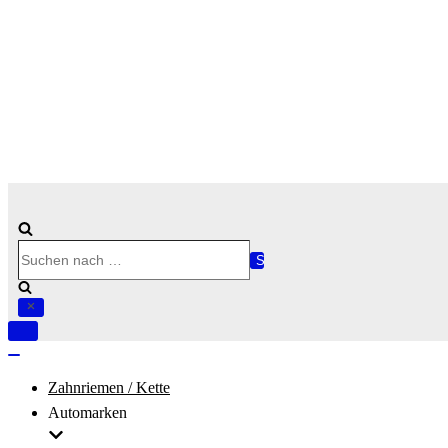
Suchen
nach …
Navigation
umschalten
Navigation
umschalten
Zahnriemen / Kette
Automarken