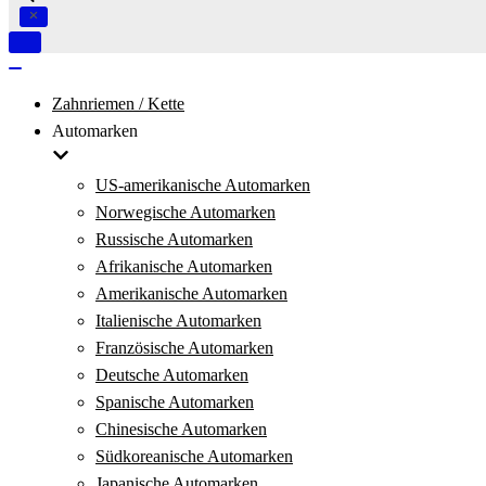
Navigation
umschalten
Navigation
umschalten
Zahnriemen / Kette
Automarken
US-amerikanische Automarken
Norwegische Automarken
Russische Automarken
Afrikanische Automarken
Amerikanische Automarken
Italienische Automarken
Französische Automarken
Deutsche Automarken
Spanische Automarken
Chinesische Automarken
Südkoreanische Automarken
Japanische Automarken