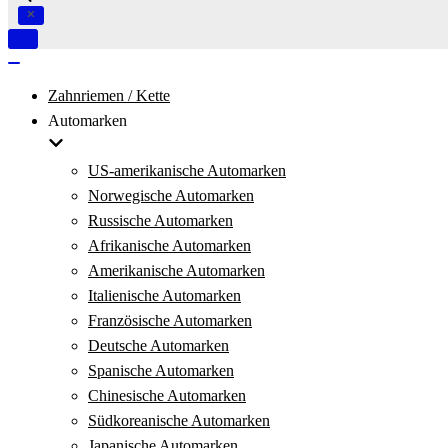
Navigation
umschalten
Navigation
umschalten
Zahnriemen / Kette
Automarken
US-amerikanische Automarken
Norwegische Automarken
Russische Automarken
Afrikanische Automarken
Amerikanische Automarken
Italienische Automarken
Französische Automarken
Deutsche Automarken
Spanische Automarken
Chinesische Automarken
Südkoreanische Automarken
Japanische Automarken