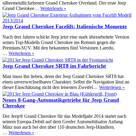
Cherokee
silbermetallicfarbenen Grand Cherokee Overland. Der erste Jeep
müssen
Jeep:
Grand Cherokee…
Weiterlesen »
in
Chrysler
die
Group
Werkstatt
Werk
Jeep Grand Cherokee Facelift: Italienische Momente
Jefferson
Avenue
Nach drei Jahren schickt Jeep jetzt eine stark überarbeitete Version
Nord
seines Top-Modells Grand Cherokee ins Rennen gegen die
baut
Premium-SUV. Mit den bekannten fünf Versionen Laredo,
fünfmillionsten
Jeep
…
Weiterlesen »
Grand
Grand
Cherokee
Cherokee
Jeep Grand Cherokee SRT8 im Fahrbericht
Facelift:
Italienische
Man muss ihn lieben, denn der Jeep Grand Cherokee SRT8 hat
Momente
einen unverwechselbaren Charakter. Selbst die Navigation lässt an
Jeep
dieser Einschätzung nicht den leisesten Zweifel…
Weiterlesen »
Gran
Cher
Neues 8-Gang-Automatikgetriebe für Jeep Grand
SRT8
Cherokee
im
Fahrb
Der Jeep® Grand Cherokee für das Modelljahr 2014 startet nach
seinem Europa-Debüt auf dem Genfer Automobilsalon Anfang
März nun auch bei den über 110 deutschen Jeep-Händlern.
Neues
…
Weiterlesen »