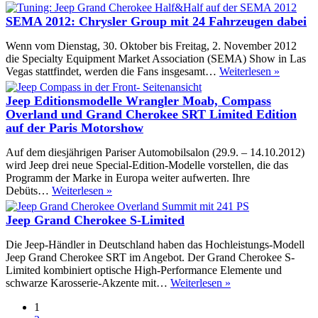
8-
Gang-
SEMA 2012: Chrysler Group mit 24 Fahrzeugen dabei
Automatikgetriebe
für
Wenn vom Dienstag, 30. Oktober bis Freitag, 2. November 2012
Jeep
die Specialty Equipment Market Association (SEMA) Show in Las
Grand
SEMA
Vegas stattfindet, werden die Fans insgesamt…
Weiterlesen »
Cherokee
2012:
Chrysler
Jeep Editionsmodelle Wrangler Moab, Compass
Group
Overland und Grand Cherokee SRT Limited Edition
mit
auf der Paris Motorshow
24
Fahrzeu
Auf dem diesjährigen Pariser Automobilsalon (29.9. – 14.10.2012)
dabei
wird Jeep drei neue Special-Edition-Modelle vorstellen, die das
Programm der Marke in Europa weiter aufwerten. Ihre
Jeep
Debüts…
Weiterlesen »
Editionsmodelle
Wrangler
Jeep Grand Cherokee S-Limited
Moab,
Compass
Die Jeep-Händler in Deutschland haben das Hochleistungs-Modell
Overland
Jeep Grand Cherokee SRT im Angebot. Der Grand Cherokee S-
und
Limited kombiniert optische High-Performance Elemente und
Grand
Jeep
schwarze Karosserie-Akzente mit…
Weiterlesen »
Cherokee
Grand
SRT
1
Cherokee
Limited