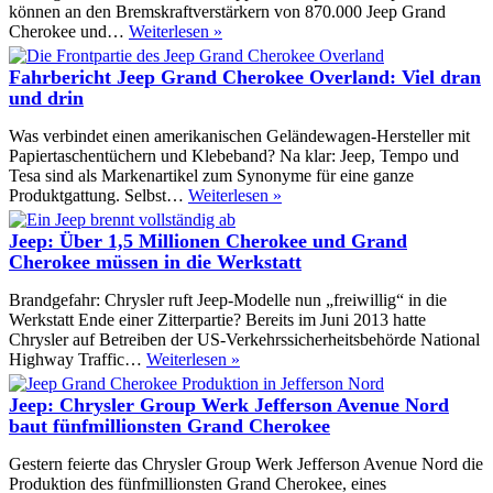
können an den Bremskraftverstärkern von 870.000 Jeep Grand
Fiat-
Cherokee und…
Weiterlesen »
Chrysler:
870.000
Fahrbericht Jeep Grand Cherokee Overland: Viel dran
Jeep
und drin
müssen
in
Was verbindet einen amerikanischen Geländewagen-Hersteller mit
die
Papiertaschentüchern und Klebeband? Na klar: Jeep, Tempo und
Werkstatt
Tesa sind als Markenartikel zum Synonyme für eine ganze
Fahrbericht
Produktgattung. Selbst…
Weiterlesen »
Jeep
Grand
Jeep: Über 1,5 Millionen Cherokee und Grand
Cherokee
Cherokee müssen in die Werkstatt
Overland:
Viel
Brandgefahr: Chrysler ruft Jeep-Modelle nun „freiwillig“ in die
dran
Werkstatt Ende einer Zitterpartie? Bereits im Juni 2013 hatte
und
Chrysler auf Betreiben der US-Verkehrssicherheitsbehörde National
drin
Jeep:
Highway Traffic…
Weiterlesen »
Über
1,5
Jeep: Chrysler Group Werk Jefferson Avenue Nord
Millionen
baut fünfmillionsten Grand Cherokee
Cherokee
und
Gestern feierte das Chrysler Group Werk Jefferson Avenue Nord die
Grand
Produktion des fünfmillionsten Grand Cherokee, eines