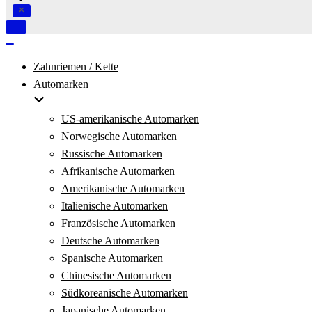
Navigation
umschalten
Navigation
umschalten
Zahnriemen / Kette
Automarken
US-amerikanische Automarken
Norwegische Automarken
Russische Automarken
Afrikanische Automarken
Amerikanische Automarken
Italienische Automarken
Französische Automarken
Deutsche Automarken
Spanische Automarken
Chinesische Automarken
Südkoreanische Automarken
Japanische Automarken