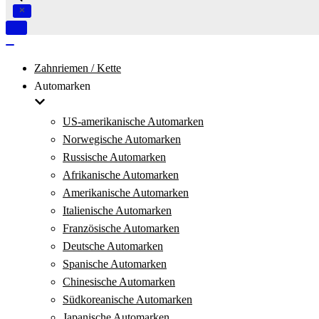
Navigation
umschalten
Navigation
umschalten
Zahnriemen / Kette
Automarken
US-amerikanische Automarken
Norwegische Automarken
Russische Automarken
Afrikanische Automarken
Amerikanische Automarken
Italienische Automarken
Französische Automarken
Deutsche Automarken
Spanische Automarken
Chinesische Automarken
Südkoreanische Automarken
Japanische Automarken