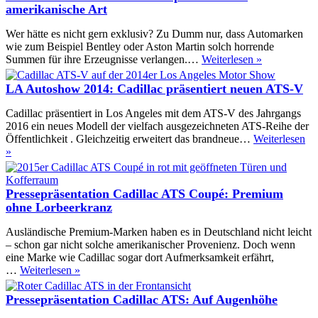
amerikanische Art
Wer hätte es nicht gern exklusiv? Zu Dumm nur, dass Automarken
wie zum Beispiel Bentley oder Aston Martin solch horrende
Fahrbericht
Summen für ihre Erzeugnisse verlangen.…
Weiterlesen »
Cadillac
ATS
LA Autoshow 2014: Cadillac präsentiert neuen ATS-V
Coupé:
Nobel
Cadillac präsentiert in Los Angeles mit dem ATS-V des Jahrgangs
auf
2016 ein neues Modell der vielfach ausgezeichneten ATS-Reihe der
amerikanisc
Öffentlichkeit . Gleichzeitig erweitert das brandneue…
Weiterlesen
Art
LA
»
Autoshow
2014:
Cadillac
Pressepräsentation Cadillac ATS Coupé: Premium
präsentiert
ohne Lorbeerkranz
neuen
ATS-
Ausländische Premium-Marken haben es in Deutschland nicht leicht
V
– schon gar nicht solche amerikanischer Provenienz. Doch wenn
eine Marke wie Cadillac sogar dort Aufmerksamkeit erfährt,
Pressepräsentation
…
Weiterlesen »
Cadillac
ATS
Pressepräsentation Cadillac ATS: Auf Augenhöhe
Coupé: