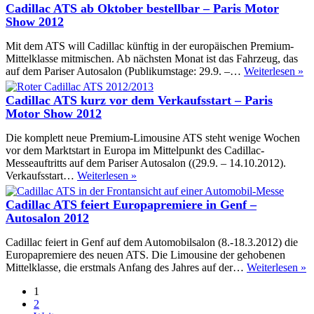
ist
Cadillac ATS ab Oktober bestellbar – Paris Motor
Auto
Show 2012
des
Jahre
Mit dem ATS will Cadillac künftig in der europäischen Premium-
in
Mittelklasse mitmischen. Ab nächsten Monat ist das Fahrzeug, das
den
Ca
auf dem Pariser Autosalon (Publikumstage: 29.9. –…
Weiterlesen »
USA
A
–
ab
Cadillac ATS kurz vor dem Verkaufsstart – Paris
Detroi
Ok
Motor Show 2012
2013
be
–
Die komplett neue Premium-Limousine ATS steht wenige Wochen
Pa
vor dem Marktstart in Europa im Mittelpunkt des Cadillac-
Mo
Messeauftritts auf dem Pariser Autosalon ((29.9. – 14.10.2012).
S
Cadillac
Verkaufsstart…
Weiterlesen »
20
ATS
kurz
Cadillac ATS feiert Europapremiere in Genf –
vor
Autosalon 2012
dem
Verkaufsstart
Cadillac feiert in Genf auf dem Automobilsalon (8.-18.3.2012) die
–
Europapremiere des neuen ATS. Die Limousine der gehobenen
Paris
C
Mittelklasse, die erstmals Anfang des Jahres auf der…
Weiterlesen »
Motor
A
Show
1
fe
2012
2
E