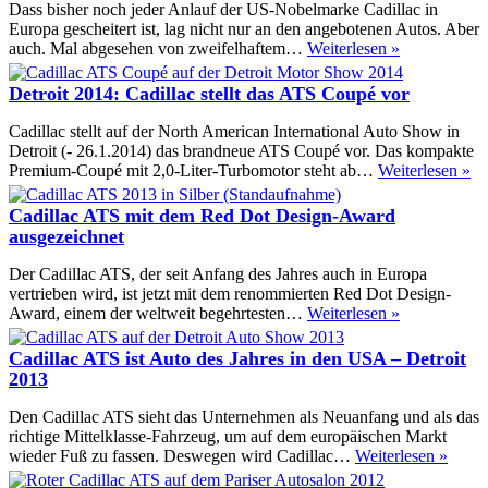
Premium
Dass bisher noch jeder Anlauf der US-Nobelmarke Cadillac in
ohne
Europa gescheitert ist, lag nicht nur an den angebotenen Autos. Aber
Lorbeerkranz
Pressepräsen
auch. Mal abgesehen von zweifelhaftem…
Weiterlesen »
Cadillac
ATS:
Detroit 2014: Cadillac stellt das ATS Coupé vor
Auf
Augenhöhe
Cadillac stellt auf der North American International Auto Show in
Detroit (- 26.1.2014) das brandneue ATS Coupé vor. Das kompakte
De
Premium-Coupé mit 2,0-Liter-Turbomotor steht ab…
Weiterlesen »
20
Ca
Cadillac ATS mit dem Red Dot Design-Award
ste
ausgezeichnet
da
A
Der Cadillac ATS, der seit Anfang des Jahres auch in Europa
Co
vertrieben wird, ist jetzt mit dem renommierten Red Dot Design-
vo
Cadillac
Award, einem der weltweit begehrtesten…
Weiterlesen »
ATS
mit
Cadillac ATS ist Auto des Jahres in den USA – Detroit
dem
2013
Red
Dot
Den Cadillac ATS sieht das Unternehmen als Neuanfang und als das
Design-
richtige Mittelklasse-Fahrzeug, um auf dem europäischen Markt
Award
Cadil
wieder Fuß zu fassen. Deswegen wird Cadillac…
Weiterlesen »
ausgezeichne
ATS